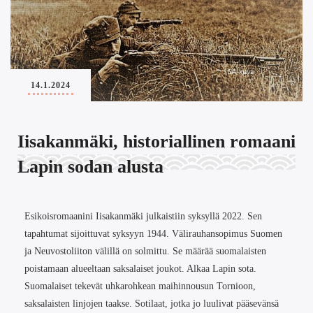
14.1.2024
Iisakanmäki, historiallinen romaani
Lapin sodan alusta
Esikoisromaanini Iisakanmäki julkaistiin syksyllä 2022. Sen
tapahtumat sijoittuvat syksyyn 1944. Välirauhansopimus Suomen
ja Neuvostoliiton välillä on solmittu. Se määrää suomalaisten
poistamaan alueeltaan saksalaiset joukot. Alkaa Lapin sota.
Suomalaiset tekevät uhkarohkean maihinnousun Tornioon,
saksalaisten linjojen taakse. Sotilaat, jotka jo luulivat pääsevänsä