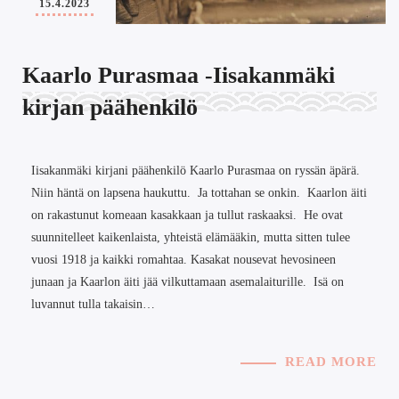
15.4.2023
Kaarlo Purasmaa -Iisakanmäki
kirjan päähenkilö
Iisakanmäki kirjani päähenkilö Kaarlo Purasmaa on ryssän äpärä.
Niin häntä on lapsena haukuttu. Ja tottahan se onkin. Kaarlon äiti
on rakastunut komeaan kasakkaan ja tullut raskaaksi. He ovat
suunnitelleet kaikenlaista, yhteistä elämääkin, mutta sitten tulee
vuosi 1918 ja kaikki romahtaa. Kasakat nousevat hevosineen
junaan ja Kaarlon äiti jää vilkuttamaan asemalaiturille. Isä on
luvannut tulla takaisin…
READ MORE