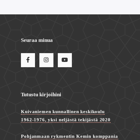
Seuraa minua
Tutustu kirjoihini
Kuivaniemen kunnallinen keskikoulu
1962-1976, yksi neljästä tekijästä 2020
Pohjanmaan rykmentin Kemin komppania