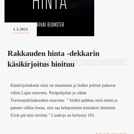
1.3.2023
Rakkauden hinta -dekkarin
käsikirjoitus hioituu
Käsikirjoitukseni nimi on muuttunut ja lisäksi poliisit puhuvat
väliin Lapin murretta. Peräpohjolan ja vähän
Tornionjokilaaksonkin murretta. ” Sitäkö puhhuu sietä mietä ja
pannee välliin hoota, niin saa helepommin kontaktin ihimisiin.
Eivät piä niin törrönä.” Liuskoja on kertynyt 163.