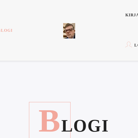
KIRJ
BLOGI
L
B
LOGI