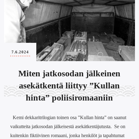
7.6.2024
Miten jatkosodan jälkeinen
asekätkentä liittyy ”Kullan
hinta” poliisiromaaniin
Kemi dekkaritrilogian toinen osa ”Kullan hinta” on saanut
vaikutteita jatkosodan jälkeisestä asekätkentäjutusta. Se on
kuitenkin fiktiivinen romaani, jonka henkilöt ja tapahtumat