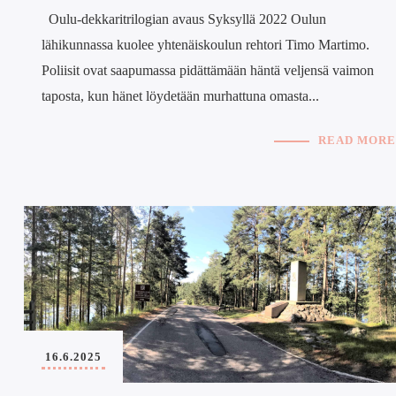
Oulu-dekkaritrilogian avaus Syksyllä 2022 Oulun
lähikunnassa kuolee yhtenäiskoulun rehtori Timo Martimo.
Poliisit ovat saapumassa pidättämään häntä veljensä vaimon
taposta, kun hänet löydetään murhattuna omasta...
READ MORE
16.6.2025