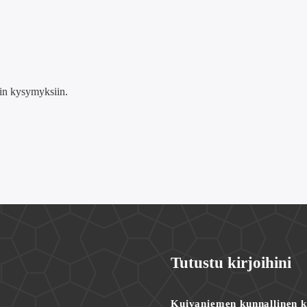
viin kysymyksiin.
Tutustu kirjoihini
Kuivaniemen kunnallinen ke