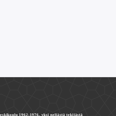
skikoulu 1962-1976, yksi neljästä tekijästä