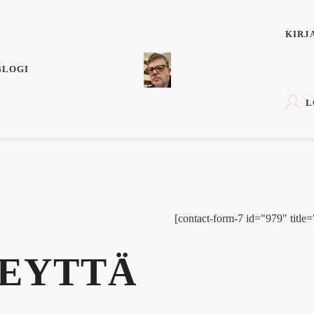
KIRJ
BLOGI
L
[contact-form-7 id="979" title=
TEYTTÄ