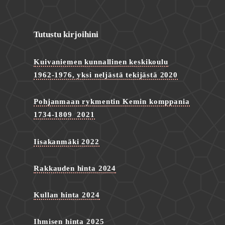
Tutustu kirjoihini
Kuivaniemen kunnallinen keskikoulu
1962-1976, yksi neljästä tekijästä 2020
Pohjanmaan rykmentin Kemin komppania
1734-1809 2021
Iisakanmäki 2022
Rakkauden hinta 2024
Kullan hinta 2024
Ihmisen hinta 2025