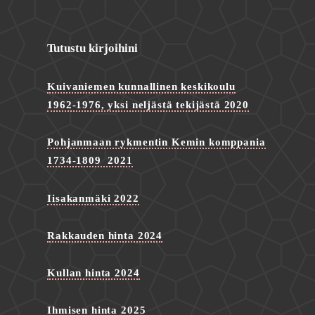
Tutustu kirjoihini
Kuivaniemen kunnallinen keskikoulu
1962-1976, yksi neljästä tekijästä 2020
Pohjanmaan rykmentin Kemin komppania
1734-1809 2021
Iisakanmäki 2022
Rakkauden hinta 2024
Kullan hinta 2024
Ihmisen hinta 2025