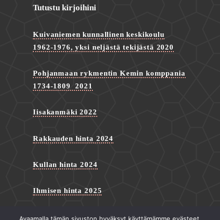
Tutustu kirjoihini
Kuivaniemen kunnallinen keskikoulu
1962-1976, yksi neljästä tekijästä 2020
Pohjanmaan rykmentin Kemin komppania
1734-1809 2021
Iisakanmäki 2022
Rakkauden hinta 2024
Kullan hinta 2024
Ihmisen hinta 2025
Avaamalla tämän sivuston hyväksyt käyttämämme evästeet.