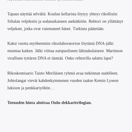
Tapaus näyttää selvältä. Koulun kellarista löytyy yhteys rikollisiin
Siltalan veljeksiin ja sodanaikaiseen asekätköön. Rehtori on yllättänyt
veljekset, jotka ovat vaientaneet hänet. Tutkinta päätetään.
Kaksi vuotta myöhemmin rikoslaboratorion löytämä DNA-jälki
muuttaa kaiken. Jälki viittaa naispuoliseen lähisukulaiseen. Martimon
virallisen tyttären DNA ei täsmää. Onko rehtorilla salattu lapsi?
Rikoskomisario Taisto Meriläisen ryhmä avaa tutkinnan uudelleen.
Johtolangat vievät kahdenkymmenen vuoden taakse Kemin Lyseon
lukioon ja penkkariyöhön…
Totuuden hinta aloittaa Oulu-dekkaritrilogian.