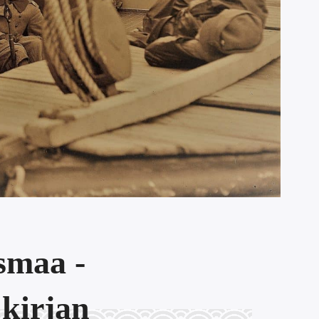
smaa -
kirjan