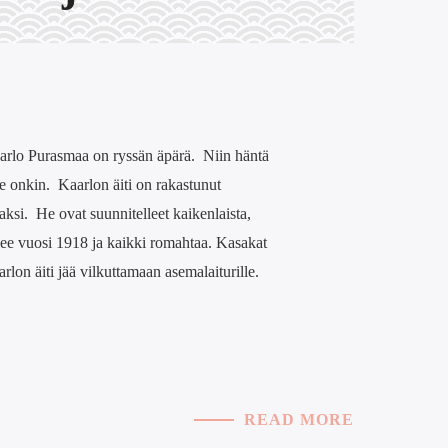
aarlo Purasmaa on ryssän äpärä. Niin häntä
e onkin. Kaarlon äiti on rakastunut
ksi. He ovat suunnitelleet kaikenlaista,
ulee vuosi 1918 ja kaikki romahtaa. Kasakat
lon äiti jää vilkuttamaan asemalaiturille.
READ MORE