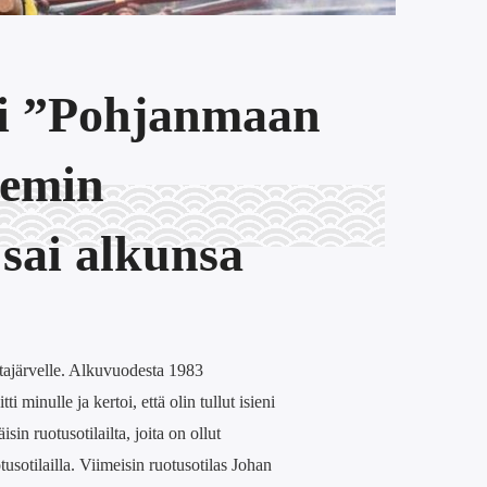
ni ”Pohjanmaan
Kemin
sai alkunsa
tajärvelle. Alkuvuodesta 1983
 minulle ja kertoi, että olin tullut isieni
in ruotusotilailta, joita on ollut
usotilailla. Viimeisin ruotusotilas Johan