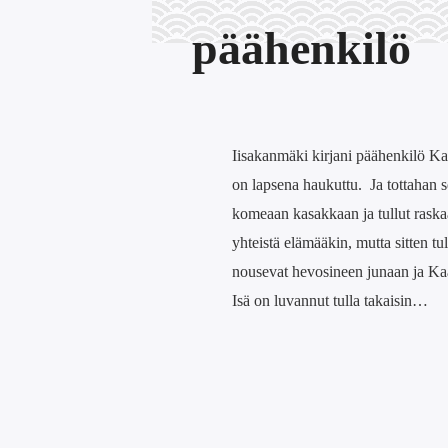
päähenkilö
Iisakanmäki kirjani päähenkilö K
on lapsena haukuttu. Ja tottahan s
komeaan kasakkaan ja tullut raskaa
yhteistä elämääkin, mutta sitten t
nousevat hevosineen junaan ja Kaar
Isä on luvannut tulla takaisin…