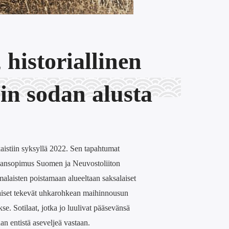
 historiallinen
n sodan alusta
aistiin syksyllä 2022. Sen tapahtumat
uhansopimus Suomen ja Neuvostoliiton
malaisten poistamaan alueeltaan saksalaiset
aiset tekevät uhkarohkean maihinnousun
kse. Sotilaat, jotka jo luulivat pääsevänsä
taan entistä aseveljeä vastaan.