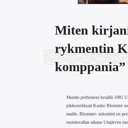
Miten kirja
rykmentin 
komppania” 
Muutin perheineni kesällä 1981 U
pikkuserkkuni Kauko Blomster soitti
maille. Blomster- sukunimi on peräis
ruotsinvallan aikana Utajärven ruot