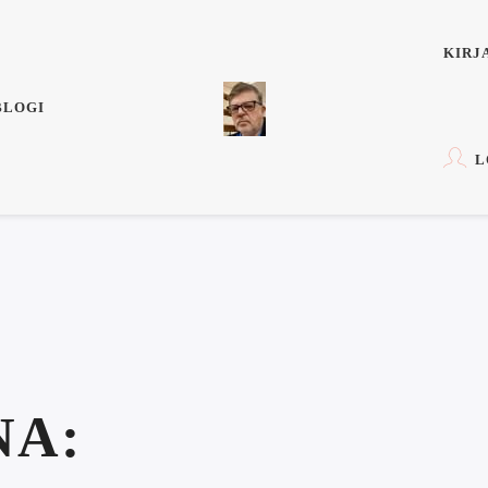
KIRJ
BLOGI
L
NA: