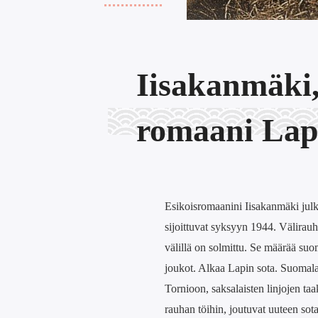
Iisakanmäki,
romaani Lapi
Esikoisromaanini Iisakanmäki julk
sijoittuvat syksyyn 1944. Välira
välillä on solmittu. Se määrää suo
joukot. Alkaa Lapin sota. Suomal
Tornioon, saksalaisten linjojen taa
rauhan töihin, joutuvat uuteen so