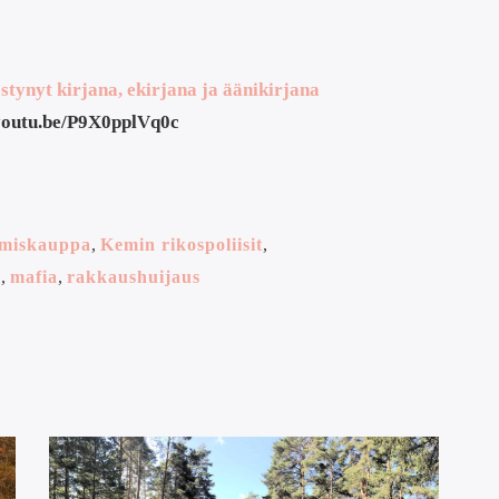
tynyt kirjana, ekirjana ja äänikirjana
youtu.be/P9X0pplVq0c
hmiskauppa
,
Kemin rikospoliisit
,
i
,
mafia
,
rakkaushuijaus