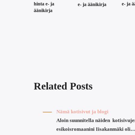
hinta e- ja
e- ja 
e- ja äänikirja
äänikirja
Related Posts
Nämä kotisivut ja blogi
Aloin suunnitella näiden kotisivuje
esikoisromaanini Iisakanmäki oli