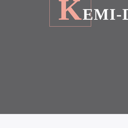
K
EMI-