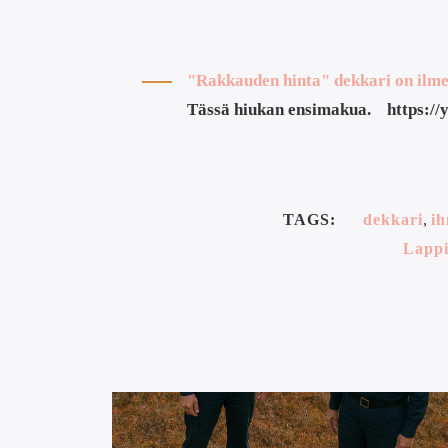
"Rakkauden hinta" dekkari on ilmes
Tässä hiukan ensimakua. https://
TAGS:
dekkari
,
i
Lapp