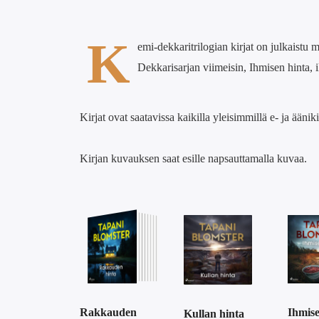
K
emi-dekkaritrilogian kirjat on julkaistu
Dekkarisarjan viimeisin, Ihmisen hinta, 
Kirjat ovat saatavissa kaikilla yleisimmillä e- ja äänikir
Kirjan kuvauksen saat esille napsauttamalla kuvaa.
Rakkauden
Ihmise
Kullan hinta