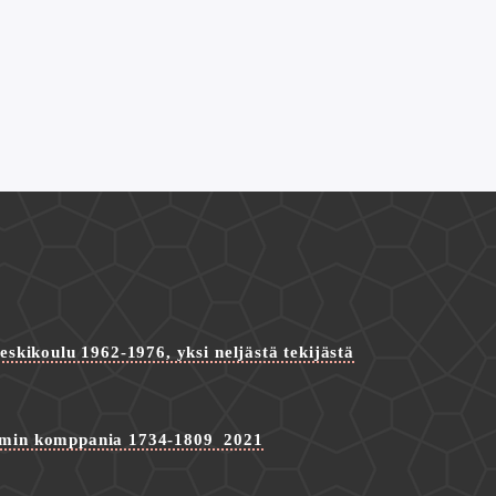
skikoulu 1962-1976, yksi neljästä tekijästä
min komppania 1734-1809 2021