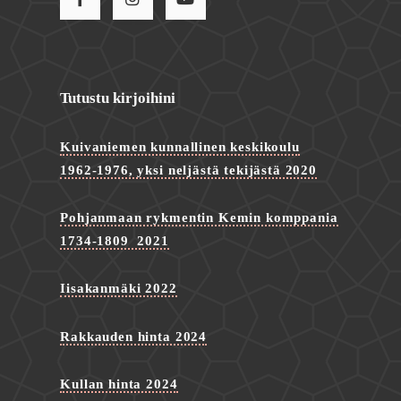
Tutustu kirjoihini
Kuivaniemen kunnallinen keskikoulu
1962-1976, yksi neljästä tekijästä 2020
Pohjanmaan rykmentin Kemin komppania
1734-1809 2021
Iisakanmäki 2022
Rakkauden hinta 2024
Kullan hinta 2024