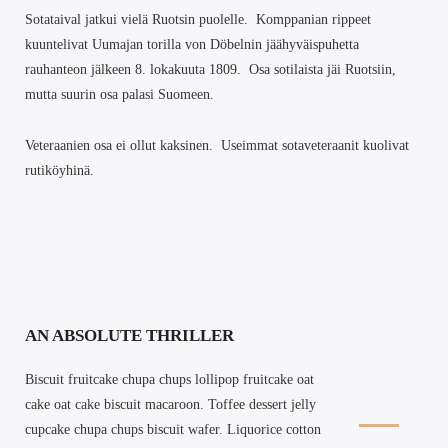
Sotataival jatkui vielä Ruotsin puolelle. Komppanian rippeet
kuuntelivat Uumajan torilla von Döbelnin jäähyväispuhetta
rauhanteon jälkeen 8. lokakuuta 1809. Osa sotilaista jäi Ruotsiin,
mutta suurin osa palasi Suomeen.
Veteraanien osa ei ollut kaksinen. Useimmat sotaveteraanit kuolivat
rutiköyhinä.
AN ABSOLUTE THRILLER
Biscuit fruitcake chupa chups lollipop fruitcake oat
cake oat cake biscuit macaroon. Toffee dessert jelly
cupcake chupa chups biscuit wafer. Liquorice cotton