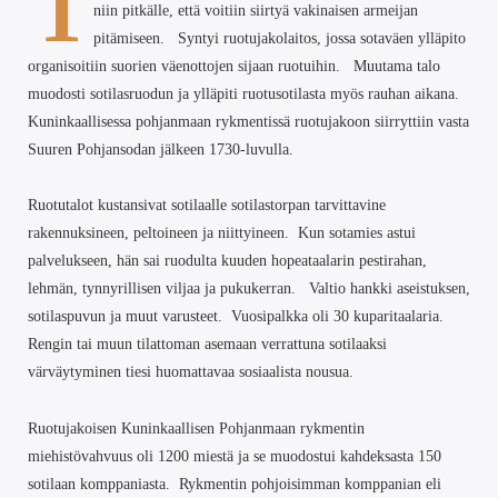
1
niin pitkälle, että voitiin siirtyä vakinaisen armeijan
pitämiseen. Syntyi ruotujakolaitos, jossa sotaväen ylläpito
organisoitiin suorien väenottojen sijaan ruotuihin. Muutama talo
muodosti sotilasruodun ja ylläpiti ruotusotilasta myös rauhan aikana.
Kuninkaallisessa pohjanmaan rykmentissä ruotujakoon siirryttiin vasta
Suuren Pohjansodan jälkeen 1730-luvulla.
Ruotutalot kustansivat sotilaalle sotilastorpan tarvittavine
rakennuksineen, peltoineen ja niittyineen. Kun sotamies astui
palvelukseen, hän sai ruodulta kuuden hopeataalarin pestirahan,
lehmän, tynnyrillisen viljaa ja pukukerran. Valtio hankki aseistuksen,
sotilaspuvun ja muut varusteet. Vuosipalkka oli 30 kuparitaalaria.
Rengin tai muun tilattoman asemaan verrattuna sotilaaksi
värväytyminen tiesi huomattavaa sosiaalista nousua.
Ruotujakoisen Kuninkaallisen Pohjanmaan rykmentin
miehistövahvuus oli 1200 miestä ja se muodostui kahdeksasta 150
sotilaan komppaniasta. Rykmentin pohjoisimman komppanian eli