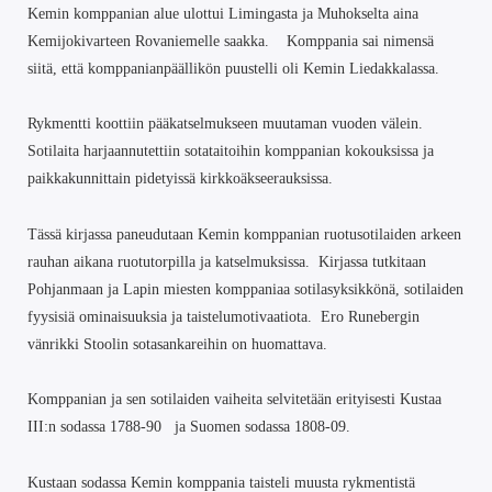
Kemin komppanian alue ulottui Limingasta ja Muhokselta aina
Kemijokivarteen Rovaniemelle saakka. Komppania sai nimensä
siitä, että komppanianpäällikön puustelli oli Kemin Liedakkalassa.
Rykmentti koottiin pääkatselmukseen muutaman vuoden välein.
Sotilaita harjaannutettiin sotataitoihin komppanian kokouksissa ja
paikkakunnittain pidetyissä kirkkoäkseerauksissa.
Tässä kirjassa paneudutaan Kemin komppanian ruotusotilaiden arkeen
rauhan aikana ruotutorpilla ja katselmuksissa. Kirjassa tutkitaan
Pohjanmaan ja Lapin miesten komppaniaa sotilasyksikkönä, sotilaiden
fyysisiä ominaisuuksia ja taistelumotivaatiota. Ero Runebergin
vänrikki Stoolin sotasankareihin on huomattava.
Komppanian ja sen sotilaiden vaiheita selvitetään erityisesti Kustaa
III:n sodassa 1788-90 ja Suomen sodassa 1808-09.
Kustaan sodassa Kemin komppania taisteli muusta rykmentistä