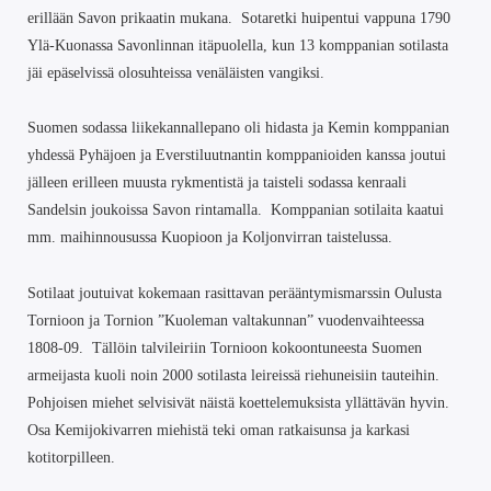
erillään Savon prikaatin mukana. Sotaretki huipentui vappuna 1790
Ylä-Kuonassa Savonlinnan itäpuolella, kun 13 komppanian sotilasta
jäi epäselvissä olosuhteissa venäläisten vangiksi.
Suomen sodassa liikekannallepano oli hidasta ja Kemin komppanian
yhdessä Pyhäjoen ja Everstiluutnantin komppanioiden kanssa joutui
jälleen erilleen muusta rykmentistä ja taisteli sodassa kenraali
Sandelsin joukoissa Savon rintamalla. Komppanian sotilaita kaatui
mm. maihinnousussa Kuopioon ja Koljonvirran taistelussa.
Sotilaat joutuivat kokemaan rasittavan perääntymismarssin Oulusta
Tornioon ja Tornion ”Kuoleman valtakunnan” vuodenvaihteessa
1808-09. Tällöin talvileiriin Tornioon kokoontuneesta Suomen
armeijasta kuoli noin 2000 sotilasta leireissä riehuneisiin tauteihin.
Pohjoisen miehet selvisivät näistä koettelemuksista yllättävän hyvin.
Osa Kemijokivarren miehistä teki oman ratkaisunsa ja karkasi
kotitorpilleen.