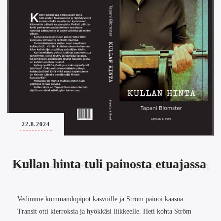
22.8.2024
Kullan hinta tuli painosta etuajassa
Vedimme kommandopipot kasvoille ja Ström painoi kaasua.
Transit otti kierroksia ja hyökkäsi liikkeelle. Heti kohta Ström