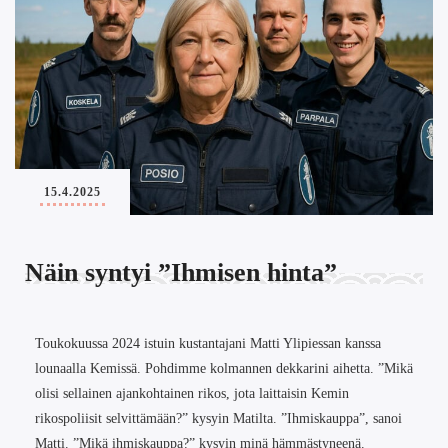
15.4.2025
Näin syntyi ”Ihmisen hinta”
Toukokuussa 2024 istuin kustantajani Matti Ylipiessan kanssa
lounaalla Kemissä. Pohdimme kolmannen dekkarini aihetta. ”Mikä
olisi sellainen ajankohtainen rikos, jota laittaisin Kemin
rikospoliisit selvittämään?” kysyin Matilta. ”Ihmiskauppa”, sanoi
Matti. ”Mikä ihmiskauppa?” kysyin minä hämmästyneenä.